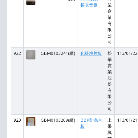
棉吸音板
呈
企
業
有
限
公
司
922
GBM0103241(續)
化粧粒片板
松
113/01/22
華
實
業
股
份
有
限
公
司
923
GBM0103209(續)
BBK防蟲合
上
113/01/21
板
采
興