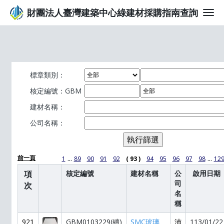
財團法人臺灣建築中心綠建材採購指南查詢
標章類別：
核定編號：GBM
建材名稱：
公司名稱：
...
...
前一頁
1
89
90
91
92
( 93 )
94
95
96
97
98
12
項
核定編號
建材名稱
公
啟用日期
司
次
名
稱
921
GBM0103229(續)
SMC玻璃
沛
113/01/22