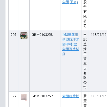
內用,平光)
股
份
有
限
公
司
926
GBM0103258
468建築用
永
113/01/16
薄塗紋理裝
記
飾塗材-室
造
內用薄塗材
漆
Si
工
業
股
份
有
限
公
司
927
GBM0103257
素面粒片板
薪
113/01/15
豐
豐