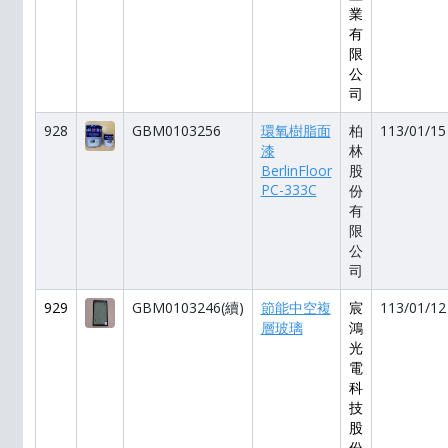
業
有
限
公
司
928
GBM0103256
環氧樹脂面
柏
113/01/15
漆
林
BerlinFloor
股
PC-333C
份
有
限
公
司
929
GBM0103246(續)
節能中空複
宸
113/01/12
層玻璃
鴻
光
電
科
技
股
份