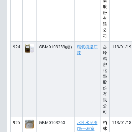
業
股
份
有
限
公
司
924
GBM0103233(續)
環氧樹脂底
岳
113/01/19
漆
峰
精
密
化
學
股
份
有
限
公
司
925
GBM0103260
水性水泥漆
柏
113/01/18
(第一種室
林