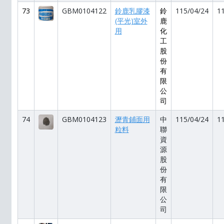
73
GBM0104122
鈴鹿乳膠漆
鈴
115/04/24
1
(平光)室外
鹿
用
化
工
股
份
有
限
公
司
74
GBM0104123
瀝青鋪面用
中
115/04/24
1
粒料
聯
資
源
股
份
有
限
公
司