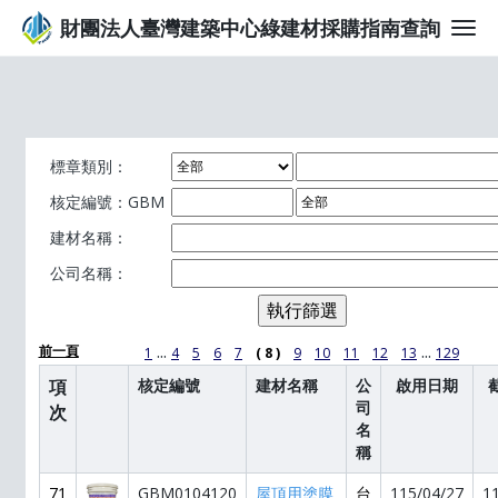
財團法人臺灣建築中心綠建材採購指南查詢
標章類別：
核定編號：GBM
建材名稱：
公司名稱：
...
...
前一頁
1
4
5
6
7
( 8 )
9
10
11
12
13
129
項
核定編號
建材名稱
公
啟用日期
司
次
名
稱
71
GBM0104120
屋頂用塗膜
台
115/04/27
1