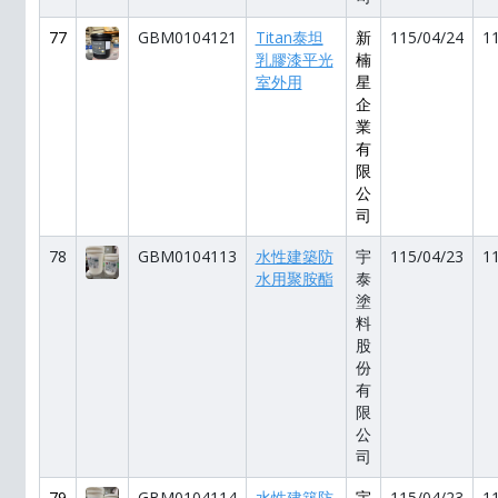
77
GBM0104121
Titan泰坦
新
115/04/24
1
乳膠漆平光
楠
室外用
星
企
業
有
限
公
司
78
GBM0104113
水性建築防
宇
115/04/23
1
水用聚胺酯
泰
塗
料
股
份
有
限
公
司
79
GBM0104114
水性建築防
宇
115/04/23
1