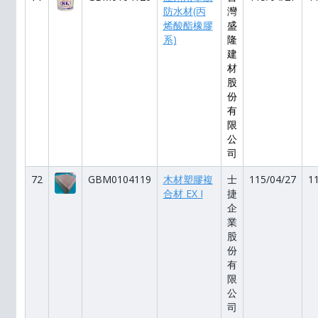
防水材(丙
灣
烯酸酯橡膠
盛
系)
隆
建
材
股
份
有
限
公
司
72
GBM0104119
木材塑膠複
士
115/04/27
1
合材 EX I
捷
企
業
股
份
有
限
公
司