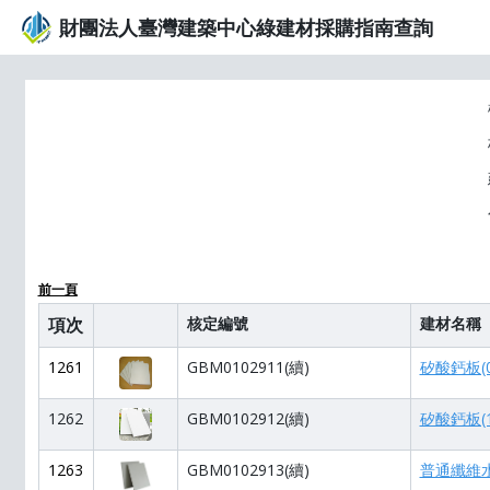
財團法人臺灣建築中心綠建材採購指南查詢
前一頁
項次
核定編號
建材名稱
1261
GBM0102911(續)
矽酸鈣板(0.
1262
GBM0102912(續)
矽酸鈣板(1.
1263
GBM0102913(續)
普通纖維水泥